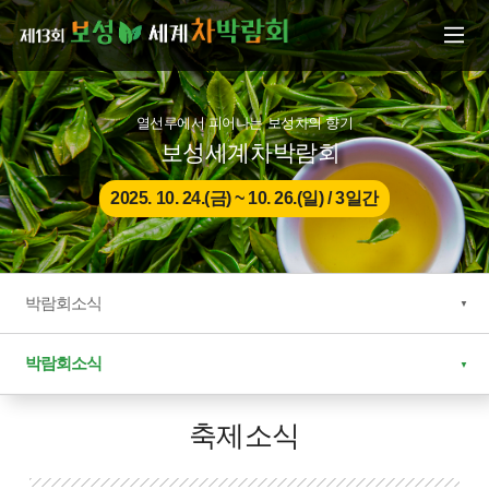
본문으로 바로가기
주메뉴 바로가기
열선루에서 피어나는 보성차의 향기
보성세계차박람회
2025. 10. 24.(금) ~ 10. 26.(일) / 3일간
박람회소식
박람회소식
축제소식