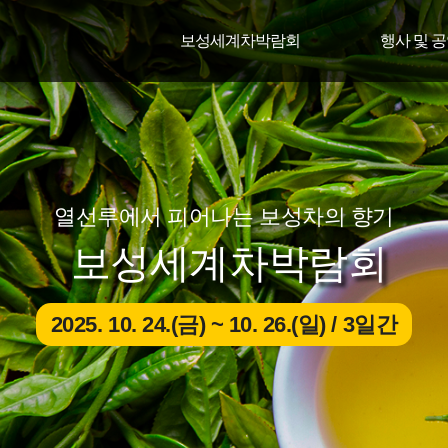
보성세계차박람회
행사 및 
열선루에서 피어나는 보성차의 향기
보성세계차박람회
2025. 10. 24.(금) ~ 10. 26.(일) / 3일간