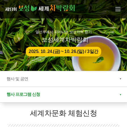
본문으로 바로가기
주메뉴 바로가기
열선루에서 피어나는 보성차의 향기
보성세계차박람회
2025. 10. 24.(금) ~ 10. 26.(일) / 3일간
행사 및 공연
행사 프로그램 신청
세계차문화 체험신청