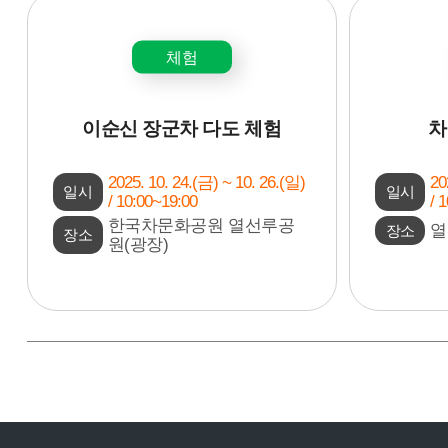
체험
이순신 장군차 다도 체험
차
2025. 10. 24.(금) ~ 10. 26.(일)
20
일시
일시
/ 10:00~19:00
/ 
한국차문화공원 열선루공
열
장소
장소
원(광장)