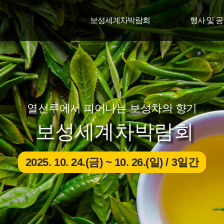
보성세계차박람회
행사 및 
열선루에서 피어나는 보성차의 향기
보성세계차박람회
2025. 10. 24.(금) ~ 10. 26.(일) / 3일간